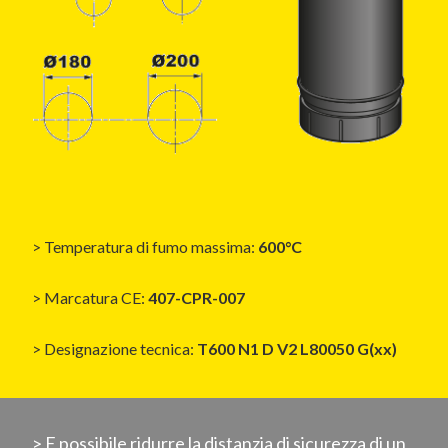
> Temperatura di fumo massima:
600°C
> Marcatura CE:
407-CPR-007
> Designazione tecnica:
T600 N1 D V2 L80050 G(xx)
> E possibile ridurre la distanzia di sicurezza di un