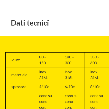
Dati tecnici
80 –
180 –
350 –
Ø int
.
150
300
600
inox
inox
inox
materiale
316L
316L
316L
spessore
4/10e
6/10e
8/10e
cono su
cono su
cono su
cono
cono
cono
con,
con,
con,