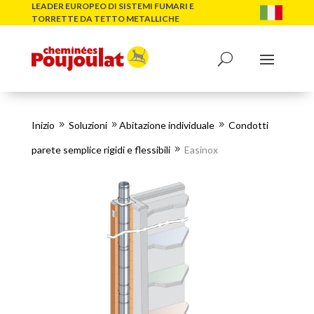
LEADER EUROPEO DI SISTEMI FUMARI E
TORRETTE DA TETTO METALLICHE
Inizio
Soluzioni
Abitazione individuale
Condotti
9
9
9
parete semplice rigidi e flessibili
Easinox
9